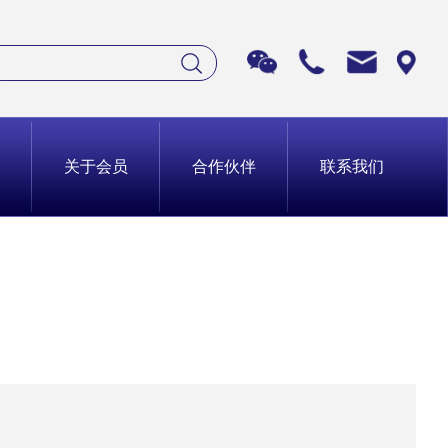
关于会员
合作伙伴
联系我们
点企业系列课题研究
副会长单位
点企业系列调研
常务理事单位
革与发展系列课题研究
理事单位
市改革与发展系列调研
普通单位
营企业系列调研
个人会员
部培训
先进治理经验/实践成
会
询服务