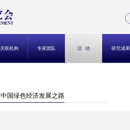
关联机构
专家团队
活 动
研究成果
短视频
国有重
活动预告
频
国有重
项目板块
中国改
中国城
往期活动
下中国绿色经济发展之路
中国民
党政干
中国城市
果分享
决策咨