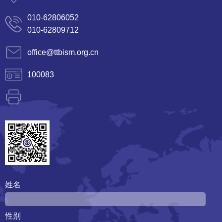
010-62806052
010-62809712
office@ttbism.org.cn
100083
姓名
性别